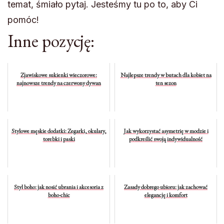
temat, śmiało pytaj. Jesteśmy tu po to, aby Ci
pomóc!
Inne pozycję:
Zjawiskowe sukienki wieczorowe:
Najlepsze trendy w butach dla kobiet na
najnowsze trendy na czerwony dywan
ten sezon
Stylowe męskie dodatki: Zegarki, okulary,
Jak wykorzystać asymetrię w modzie i
torebki i paski
podkreślić swoją indywidualność
Styl boho: jak nosić ubrania i akcesoria z
Zasady dobrego ubioru: jak zachować
boho-chic
elegancję i komfort