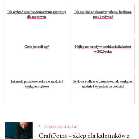
Jak wybrać idealnie dopasowane garnitury
Jak nie dać się złapać w pułapki bankowe
dla mężczyzn
przy kredycie?
Co to jest roll-up?
Najlepsze trendy w torebkach dla kobiet
w 2023 roku
Jak nosić pastelowe kolory w modzie i
Stylowe stylizacje casualowe: jak wyglądać
wyglądać stylowo
modnie i wygodnie na co dzień
Nawigacja
Poprzedni artykuł
CraftPoint – sklep dla kaletników z