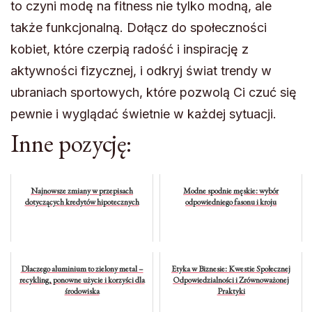
to czyni modę na fitness nie tylko modną, ale
także funkcjonalną. Dołącz do społeczności
kobiet, które czerpią radość i inspirację z
aktywności fizycznej, i odkryj świat trendy w
ubraniach sportowych, które pozwolą Ci czuć się
pewnie i wyglądać świetnie w każdej sytuacji.
Inne pozycję:
Najnowsze zmiany w przepisach
Modne spodnie męskie: wybór
dotyczących kredytów hipotecznych
odpowiedniego fasonu i kroju
Dlaczego aluminium to zielony metal –
Etyka w Biznesie: Kwestie Społecznej
recykling, ponowne użycie i korzyści dla
Odpowiedzialności i Zrównoważonej
środowiska
Praktyki