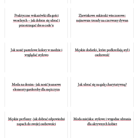
Praktyczne wskazówki dla gości
Zjawiskowe sukienki wieczorowe:
weselnych – jak dobrze się ubrać i
najnowsze trendy na czerwony dywan
przestrzegać dress code'u
Jak nosić pastelowe kolory w modzie i
Męskie dodatki, które podkreślają styl i
wyglądać stylowo
osobowość
Moda na denim - jak nosić jeansowe
Jak ubrać się na galę charytatywną?
elementy garderoby dla mężczyzn
Męskie perfumy - jak dobrać odpowiedni
Moda miejska: stylowe i wygodne ubrania
zapach do swojej osobowości
dla aktywnych kobiet