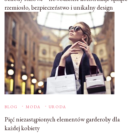
rzemiosło, bezpieczeństwo i unikalny design
BLOG
MODA
URODA
Pięć niezastąpionych elementów garderoby dla
każdej kobiety