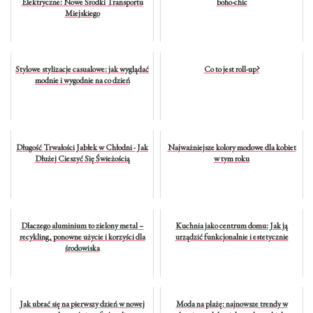
Elektryczne: Nowe Środki Transportu
boho-chic
Miejskiego
Stylowe stylizacje casualowe: jak wyglądać
Co to jest roll-up?
modnie i wygodnie na co dzień
Długość Trwałości Jabłek w Chłodni - Jak
Najważniejsze kolory modowe dla kobiet
Dłużej Cieszyć Się Świeżością
w tym roku
Dlaczego aluminium to zielony metal –
Kuchnia jako centrum domu: Jak ją
recykling, ponowne użycie i korzyści dla
urządzić funkcjonalnie i estetycznie
środowiska
Jak ubrać się na pierwszy dzień w nowej
Moda na plażę: najnowsze trendy w