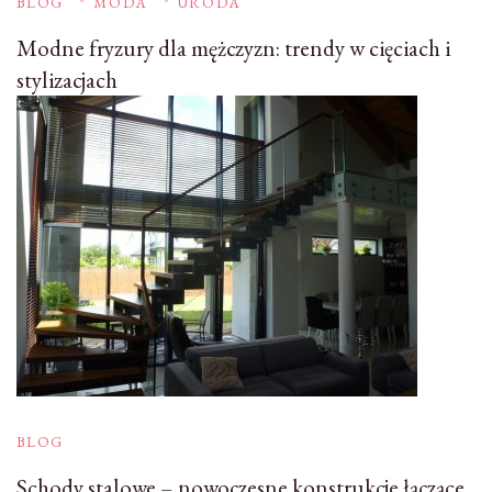
BLOG
MODA
URODA
Modne fryzury dla mężczyzn: trendy w cięciach i
stylizacjach
BLOG
Schody stalowe – nowoczesne konstrukcje łączące