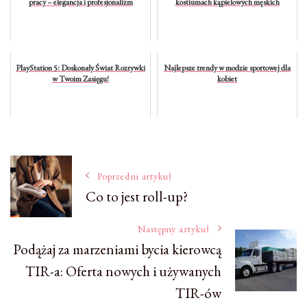
pracy – elegancja i profesjonalizm
kostiumach kąpielowych męskich
PlayStation 5: Doskonały Świat Rozrywki
Najlepsze trendy w modzie sportowej dla
w Twoim Zasięgu!
kobiet
Nawigacja
Poprzedni artykuł
Co to jest roll-up?
wpisu
Następny artykuł
Podążaj za marzeniami bycia kierowcą
TIR-a: Oferta nowych i używanych
TIR-ów