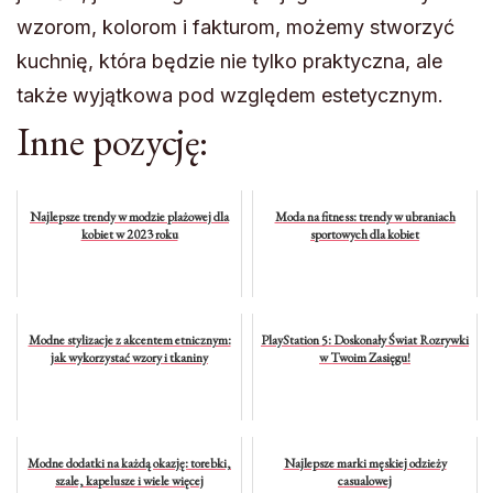
wzorom, kolorom i fakturom, możemy stworzyć
kuchnię, która będzie nie tylko praktyczna, ale
także wyjątkowa pod względem estetycznym.
Inne pozycję:
Najlepsze trendy w modzie plażowej dla
Moda na fitness: trendy w ubraniach
kobiet w 2023 roku
sportowych dla kobiet
Modne stylizacje z akcentem etnicznym:
PlayStation 5: Doskonały Świat Rozrywki
jak wykorzystać wzory i tkaniny
w Twoim Zasięgu!
Modne dodatki na każdą okazję: torebki,
Najlepsze marki męskiej odzieży
szale, kapelusze i wiele więcej
casualowej