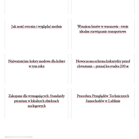
Jak nosić oversize i wyglądać modnie
Wynajem busów w warszawie - twoje
idealne rozwiązanie transportowe
Najważniejsze kolory modowe dla kobiet
Nowoczesna ochrona kukurydzy przed
w tym roku
chwastami – poznaj los ovados 200 se
Zakopane dla wymagających: Standardy
Procedura Przeglądów Technicznych
premium w lokalnych obiektach
Samochodów w Lublinie
noclegowych