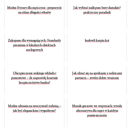
Modne fryzury dla mężczyzn - propozycje
Jak wybrać najlepsze buty damskie?
na różne długości włosów
praktyczny poradnik
Zakopane dla wymagających: Standardy
hodowli karpia koi
premium w lokalnych obiektach
noclegowych
Ubezpieczenie niskiego wkładu i
Jak ubrać się na spotkanie z rodzicami
pomostowe – ile naprawdę kosztuje
partnera – stwórz dobre wrażenie
bezpieczeństwo banku?
Modne ubrania na uroczystość rodziną –
Murale gresowe we wnętrzach: trwała
jak być eleganckim i wygodnym?
alternatywa dla tapet w każdym
pomieszczeniu