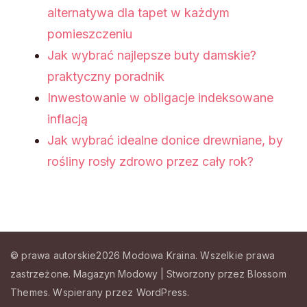
alternatywa dla tapet w każdym
pomieszczeniu
Jak wybrać najlepsze buty damskie?
praktyczny poradnik
Inwestowanie w obligacje indeksowane
inflacją
Jak wybrać idealne donice drewniane, by
rośliny rosły zdrowo przez cały rok?
© prawa autorskie2026
Modowa Kraina
. Wszelkie prawa
zastrzeżone.
Magazyn Modowy | Stworzony przez
Blossom
Themes
.
Wspierany przez
WordPress
.